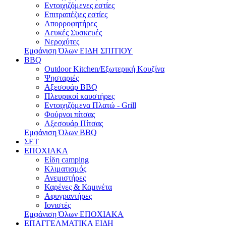
Εντοιχιζόμενες εστίες
Επιτραπέζιες εστίες
Απορροφητήρες
Λευκές Συσκευές
Νεροχύτες
Εμφάνιση Όλων ΕΙΔΗ ΣΠΙΤΙΟΥ
BBQ
Outdoor Kitchen/Εξωτερική Κουζίνα
Ψησταριές
Αξεσουάρ BBQ
Πλευρικοί καυστήρες
Εντοιχιζόμενα Πλατώ - Grill
Φούρνοι πίτσας
Αξεσουάρ Πίτσας
Εμφάνιση Όλων BBQ
ΣΕΤ
ΕΠΟΧΙΑΚΑ
Είδη camping
Κλιματισμός
Ανεμιστήρες
Καρένες & Καμινέτα
Αφυγραντήρες
Ιονιστές
Εμφάνιση Όλων ΕΠΟΧΙΑΚΑ
ΕΠΑΓΓΕΛΜΑΤΙΚΑ ΕΙΔΗ