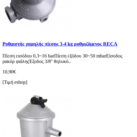
Ρυθμιστής χαμηλής πίεσης 3-4 kg ρυθμιζόμενος RECA
Πίεση εισόδου 0,3~16 barΠίεση εξόδου 30~50 mbarEίσοδος
ρακόρ φιάληςΈξοδος 3/8'' θηλυκό..
10,90€
[Τιμή eshop]