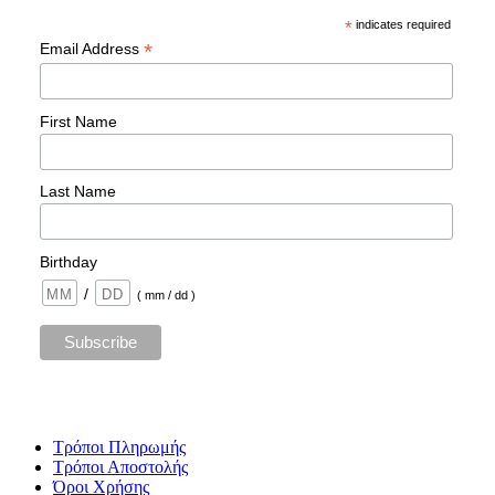
*
indicates required
*
Email Address
First Name
Last Name
Birthday
/
( mm / dd )
Τρόποι Πληρωμής
Τρόποι Αποστολής
Όροι Χρήσης