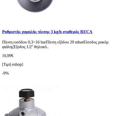
Ρυθμιστής χαμηλής πίεσης 3 kg/h σταθερός RECA
Πίεση εισόδου 0,3~16 barΠίεση εξόδου 29 mbarΕίσοδος ρακόρ
φιάληςΈξοδος 1/2'' θηλυκό..
16,99€
[Τιμή eshop]
-9%