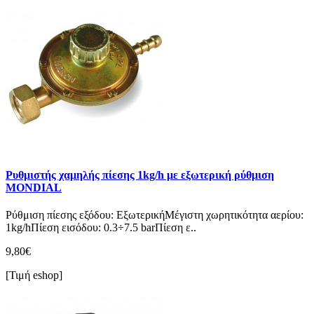
Ρυθμιστής χαμηλής πίεσης 1kg/h με εξωτερική ρύθμιση
MONDIAL
Ρύθμιση πίεσης εξόδου: ΕξωτερικήΜέγιστη χωρητικότητα αερίου:
1kg/hΠίεση εισόδου: 0.3÷7.5 barΠίεση ε..
9,80€
[Τιμή eshop]