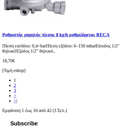
Ρυθμιστής χαμηλής πίεσης 8 kg/h ρυθμιζόμενος RECA
Πίεση εισόδου: 0,4~barΠίεση εξόδου: 0–150 mbarΕίσοδος 1/2″
θηλυκόΈξοδος 1/2″ θηλυκό..
18,70€
[Τιμή eshop]
1
2
3
>
>|
Εμφάνιση 1 έως 16 από 42 (3 Σελ.)
Subscribe