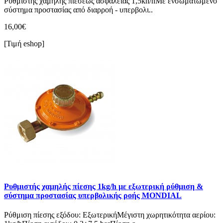
Ρυθμιστής χαμηλής πιέσεως ασφαλείας 1,5kh/hΜε ενσωματωμένο
σύστημα προστασίας από διαρροή - υπερβολι..
16,00€
[Τιμή eshop]
Ρυθμιστής χαμηλής πίεσης 1kg/h με εξωτερική ρύθμιση &
σύστημα προστασίας υπερβολικής ροής MONDIAL
Ρύθμιση πίεσης εξόδου: ΕξωτερικήΜέγιστη χωρητικότητα αερίου: