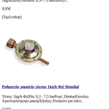
1kg/hΠίεση εισόδου: 0.3÷7.5 barΠίεση ε..
9,95€
[Τιμή eshop]
Ρυθμιστής χαμηλής πίεσης 1kg/h Φιξ Mondial
Τύπος: 1kg/h ΦιξPin: 0,3 - 7,5 barPout: 29mbarΕίσοδος:
Αριστερόστροφο ρακόρΈξοδος: Ρουξούνι για λάστ..