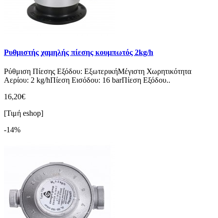
Ρυθμιστής χαμηλής πίεσης κουμπωτός 2kg/h
Ρύθμιση Πίεσης Εξόδου: ΕξωτερικήΜέγιστη Χωρητικότητα
Αερίου: 2 kg/hΠίεση Εισόδου: 16 barΠίεση Εξόδου..
16,20€
[Τιμή eshop]
-14%