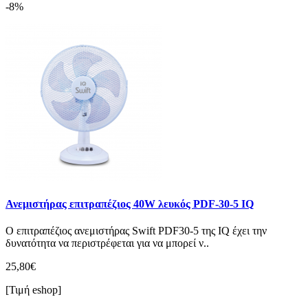
-8%
Ανεμιστήρας επιτραπέζιος 40W λευκός PDF-30-5 IQ
Ο επιτραπέζιος ανεμιστήρας Swift PDF30-5 της IQ έχει την
δυνατότητα να περιστρέφεται για να μπορεί ν..
25,80€
[Τιμή eshop]