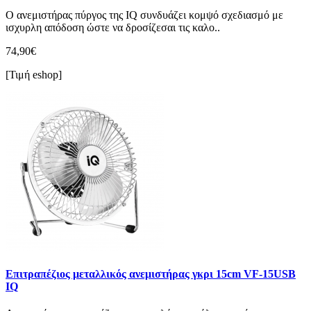
Ο ανεμιστήρας πύργος της IQ συνδυάζει κομψό σχεδιασμό με
ισχυρλη απόδοση ώστε να δροσίζεσαι τις καλο..
74,90€
[Τιμή eshop]
Επιτραπέζιος μεταλλικός ανεμιστήρας γκρι 15cm VF-15USB
IQ