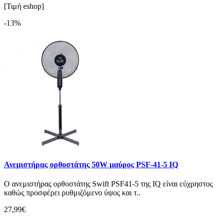
[Τιμή eshop]
-13%
Ανεμιστήρας ορθοστάτης 50W μαύρος PSF-41-5 IQ
O ανεμιστήρας ορθοστάτης Swift PSF41-5 της IQ είναι εύχρηστος
καθώς προσφέρει ρυθμιζόμενο ύψος και τ..
27,99€