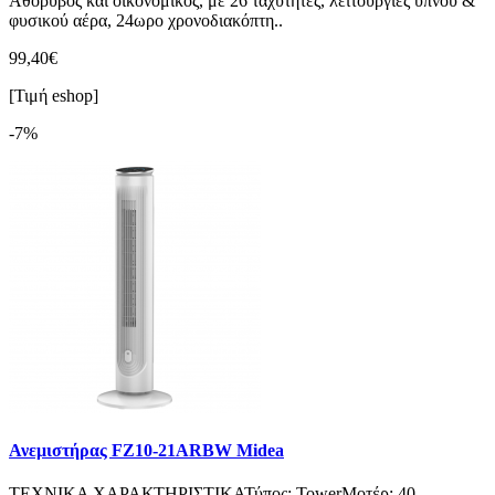
Αθόρυβος και οικονομικός, με 26 ταχύτητες, λειτουργίες ύπνου &
φυσικού αέρα, 24ωρο χρονοδιακόπτη..
99,40€
[Τιμή eshop]
-7%
Ανεμιστήρας FZ10-21ARBW Midea
ΤΕΧΝΙΚΑ ΧΑΡΑΚΤΗΡΙΣΤΙΚΑΤύπος: TowerΜοτέρ: 40