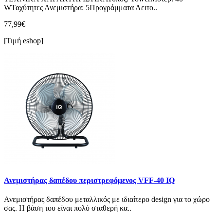
WΤαχύτητες Ανεμιστήρα: 5Προγράμματα Λειτο..
77,99€
[Τιμή eshop]
Ανεμιστήρας δαπέδου περιστρεφόμενος VFF-40 IQ
Ανεμιστήρας δαπέδου μεταλλικός με ιδιαίτερο design για το χώρο
σας. Η βάση του είναι πολύ σταθερή κα..