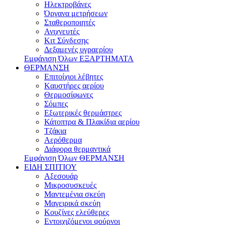
Ηλεκτροβάνες
Όργανα μετρήσεων
Σταθεροποιητές
Ανιχνευτές
Κιτ Σύνδεσης
Δεξαμενές υγραερίου
Εμφάνιση Όλων ΕΞΑΡΤΗΜΑΤΑ
ΘΕΡΜΑΝΣΗ
Επιτοίχιοι λέβητες
Kαυστήρες αερίου
Θερμοσίφωνες
Σόμπες
Εξωτερικές θερμάστρες
Κάτοπτρα & Πλακίδια αερίου
Τζάκια
Αερόθερμα
Διάφορα θερμαντικά
Εμφάνιση Όλων ΘΕΡΜΑΝΣΗ
ΕΙΔΗ ΣΠΙΤΙΟΥ
Αξεσουάρ
Μικροσυσκευές
Μαντεμένια σκεύη
Μαγειρικά σκεύη
Κουζίνες ελεύθερες
Εντοιχιζόμενοι φούρνοι