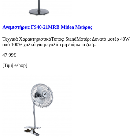
Ανεμιστήρας FS40-21MRB Midea Μαύρος
Τεχνικά ΧαρακτηριστικάΤύπος: StandΜοτέρ: Δυνατό μοτέρ 40W
από 100% χαλκό για μεγαλύτερη διάρκεια ζωή..
47,99€
[Τιμή eshop]