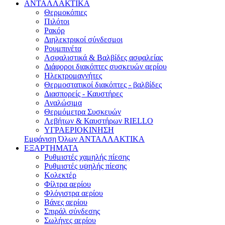
ΑΝΤΑΛΛΑΚΤΙΚΑ
Θερμοκόπιες
Πιλότοι
Ρακόρ
Διηλεκτρικοί σύνδεσμοι
Ρουμπινέτα
Ασφαλιστικά & Βαλβίδες ασφαλείας
Διάφοροι διακόπτες συσκευών αερίου
Ηλεκτρομαγνήτες
Θερμοστατικoί διακόπτες - βαλβίδες
Διασπορείς - Καυστήρες
Αναλώσιμα
Θερμόμετρα Συσκευών
Λεβήτων & Καυστήρων RIELLO
ΥΓΡΑΕΡΙΟΚΙΝΗΣΗ
Εμφάνιση Όλων ΑΝΤΑΛΛΑΚΤΙΚΑ
ΕΞΑΡΤΗΜΑΤΑ
Ρυθμιστές χαμηλής πίεσης
Ρυθμιστές υψηλής πίεσης
Κολεκτέρ
Φίλτρα αερίου
Φλόγιστρα αερίου
Βάνες αερίου
Σπιράλ σύνδεσης
Σωλήνες αερίου