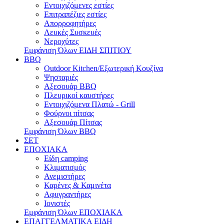
Εντοιχιζόμενες εστίες
Επιτραπέζιες εστίες
Απορροφητήρες
Λευκές Συσκευές
Νεροχύτες
Εμφάνιση Όλων ΕΙΔΗ ΣΠΙΤΙΟΥ
BBQ
Outdoor Kitchen/Εξωτερική Κουζίνα
Ψησταριές
Αξεσουάρ BBQ
Πλευρικοί καυστήρες
Εντοιχιζόμενα Πλατώ - Grill
Φούρνοι πίτσας
Αξεσουάρ Πίτσας
Εμφάνιση Όλων BBQ
ΣΕΤ
ΕΠΟΧΙΑΚΑ
Είδη camping
Κλιματισμός
Ανεμιστήρες
Καρένες & Καμινέτα
Αφυγραντήρες
Ιονιστές
Εμφάνιση Όλων ΕΠΟΧΙΑΚΑ
ΕΠΑΓΓΕΛΜΑΤΙΚΑ ΕΙΔΗ